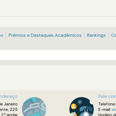
ão
Prêmios e Destaques Acadêmicos
Rankings
C
ndereço
Fale co
de Janeiro
Telefone
ente, 225
E-mail:
vr
 2º andar
Horário 