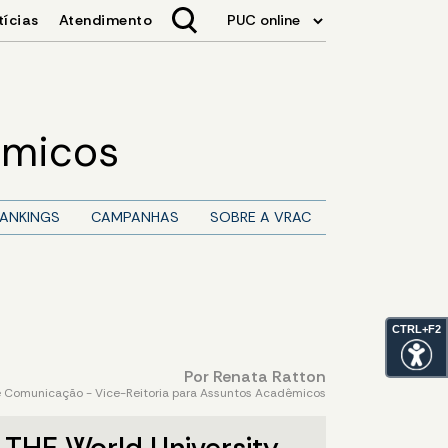
êmicos
ANKINGS
CAMPANHAS
SOBRE A VRAC
CTRL+F2
Por Renata Ratton
 Comunicação - Vice-Reitoria para Assuntos Acadêmicos
o THE World University