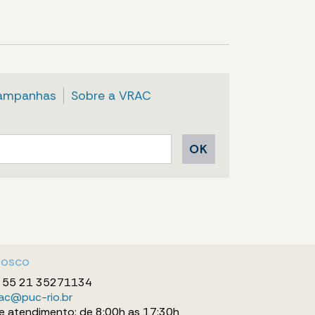
ampanhas
Sobre a VRAC
nosco
: 55 21 35271134
ac@puc-rio.br
de atendimento: de 8:00h as 17:30h