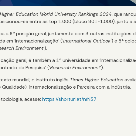
Higher Education World University Rankings 2024
, que ranq
posicionou-se entre as top 1.000 (bloco 801-1.000), junto a a
upa a 6ª posição geral, juntamente com 3 outras instituições 
da em ‘Internacionalização’ (‘
International Outlook
’) e 5ª col
search Environment
’).
cação geral, é também a 1ª universidade em ‘Internacionaliza
Contexto de Pesquisa’ (‘
Research Environment
’).
exto mundial, o instituto inglês
Times Higher Education
avali
 Qualidade), Internacionalização e Parceira com a Indústria.
etodologia, acesse:
https://shorturl.at/nrN37