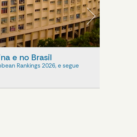
a e no Brasil
THE Wor
ibbean Rankings 2026, e segue
Universida