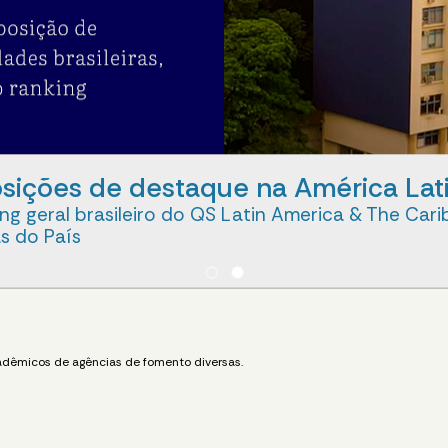
sições de destaque na América Latin
ing geral brasileiro do QS Latin America & The Car
as do País
adêmicos de agências de fomento diversas.