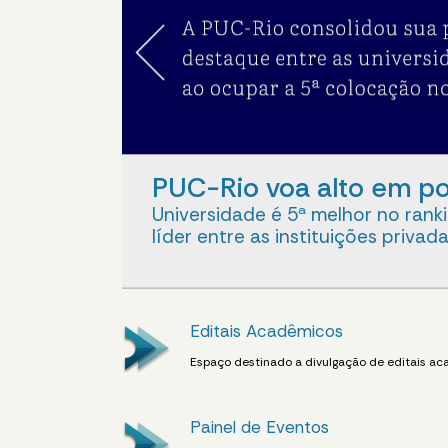
PUC-Rio voa alto em po
Universidade é 5ª melhor no rank
líder entre as instituições privad
Editais Acadêmicos
Espaço destinado a divulgação de editais ac
Painel de Eventos